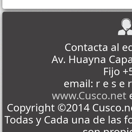
Contacta al 
Av. Huayna Capa
Fijo +
email: r e s e r
www.Cusco.net
e
Copyright ©2014 Cusco.ne
Todas y Cada una de las fo
son propi